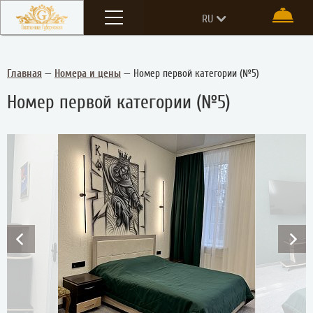
Меню
RU
Бро
EN
Главная
—
Номера и цены
—
Номер первой категории (№5)
Номер первой категории (№5)
prev
nex